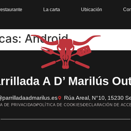
restaurante
La carta
Ubicación
Con
icas:
Android
rrillada A D’ Marilús Ou
@parrilladaadmarilus.es
Rúa Areal, N°10, 15230 Se
CA DE PRIVACIDAD
POLÍTICA DE COOKIES
DECLARACIÓN DE ACCE