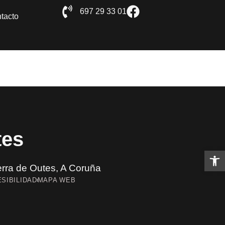
697 29 33 01
tacto
tes
Abrir 
rra de Outes, A Coruña
SIBILIDAD
MAPA WEB